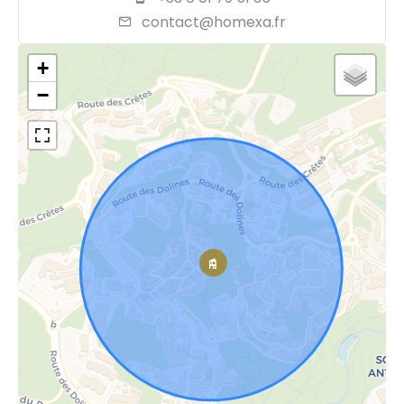
contact@homexa.fr
+
−