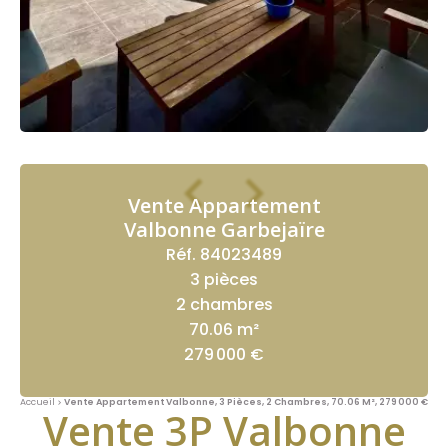
Vente Appartement
Valbonne Garbejaïre
Réf. 84023489
3 pièces
2 chambres
70.06 m²
279 000 €
Accueil
Vente Appartement Valbonne, 3 Pièces, 2 Chambres, 70.06 M², 279 000 €
Vente 3P Valbonne